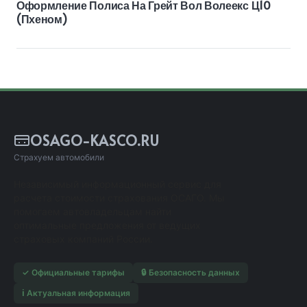
Оформление Полиса На Грейт Вол Волеекс Ц10
(пхеном)
OSAGO-KASCO.RU
Страхуем автомобили
Независимый информационный сервис для
расчета стоимости страхования ОСАГО. Мы
помогаем автовладельцам найти
оптимальные предложения от ведущих
страховых компаний России.
✓ Официальные тарифы
🔒 Безопасность данных
ℹ️ Актуальная информация