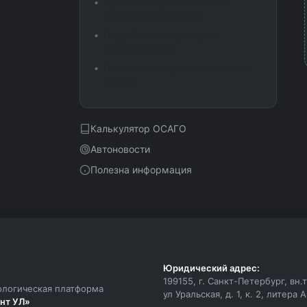
Сравнение предложений от
разных страховщиков
Подробная информация о
коэффициентах
Помощь в выборе оптимального
полиса
Калькулятор ОСАГО
Автоновости
Полезна информация
Юридический адрес:
199155, г. Санкт-Петербург, вн
ологическая платформа
ул Уральская, д. 1, к. 2, литера 
нт УЛ»