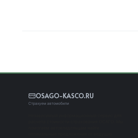
OSAGO-KASCO.RU
Страхуем автомобили
Независимый информационный сервис для
расчета стоимости страхования ОСАГО. Мы
помогаем автовладельцам найти
оптимальные предложения от ведущих