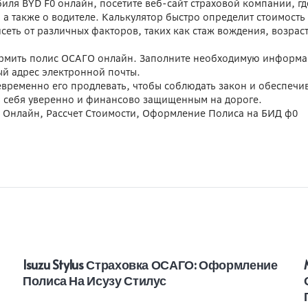
иля BYD F0 онлайн, посетите веб-сайт страховой компании, гд
а также о водителе. Калькулятор быстро определит стоимость
исеть от различных факторов, таких как стаж вождения, возрас
ормить полис ОСАГО онлайн. Заполните необходимую информа
ый адрес электронной почты.
евременно его продлевать, чтобы соблюдать закон и обеспечи
ь себя уверенно и финансово защищенным на дороге.
а Онлайн, Рассчет Стоимости, Оформление Полиса на БИД ф0
Isuzu Stylus Страховка ОСАГО: Оформление
Полиса На Исузу Стилус