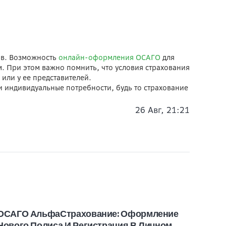
ов. Возможность
онлайн-оформления ОСАГО
для
. При этом важно помнить, что условия страхования
или у ее представителей.
 индивидуальные потребности, будь то страхование
26 Авг, 21:21
ОСАГО АльфаСтрахование: Оформление
Доку
Нового Полиса И Регистрация В Личном
Альф