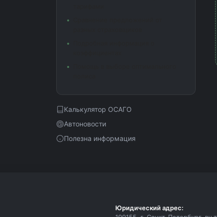
тарифами
Сравнение предложений от
разных страховщиков
Подробная информация о
коэффициентах
Помощь в выборе оптимального
полиса
Калькулятор ОСАГО
Автоновости
Полезна информация
Юридический адрес:
199155, г. Санкт-Петербург, вн