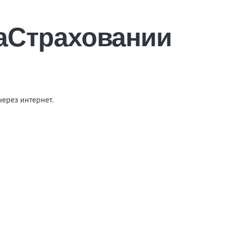
аСтраховании
ерез интернет.