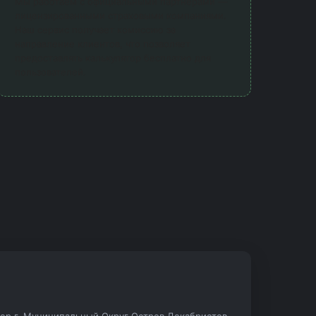
Мы работаем с официальными партнерами —
лицензированными страховыми компаниями.
Наш сервис получает комиссию за
направление клиентов, что позволяет
предоставлять калькулятор бесплатно для
пользователей.
.тер.г. Муниципальный Округ Остров Декабристов,