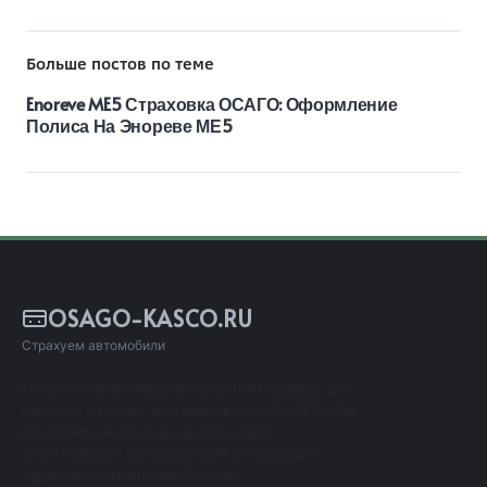
Больше постов по теме
Enoreve ME5 Страховка ОСАГО: Оформление
Полиса На Энореве МЕ5
OSAGO-KASCO.RU
Страхуем автомобили
Независимый информационный сервис для
расчета стоимости страхования ОСАГО. Мы
помогаем автовладельцам найти
оптимальные предложения от ведущих
страховых компаний России.