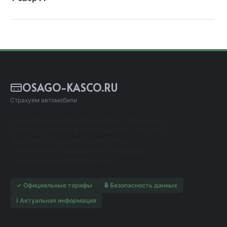
OSAGO-KASCO.RU
Страхуем автомобили
Независимый информационный сервис для
расчета стоимости страхования ОСАГО. Мы
помогаем автовладельцам найти
оптимальные предложения от ведущих
страховых компаний России.
✓ Официальные тарифы
🔒 Безопасность данных
ℹ️ Актуальная информация