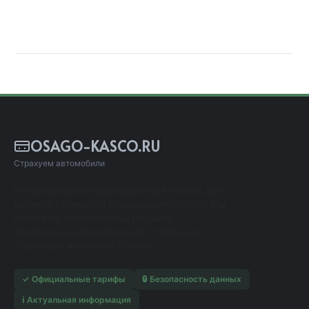
OSAGO-KASCO.RU
Страхуем автомобили
Независимый информационный сервис для
расчета стоимости страхования ОСАГО. Мы
помогаем автовладельцам найти
оптимальные предложения от ведущих
страховых компаний России.
✓ Официальные тарифы
🔒 Безопасность данных
ℹ️ Актуальная информация