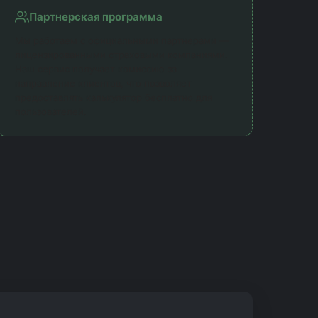
Партнерская программа
Мы работаем с официальными партнерами —
лицензированными страховыми компаниями.
Наш сервис получает комиссию за
направление клиентов, что позволяет
предоставлять калькулятор бесплатно для
пользователей.