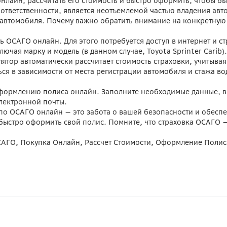
онлайн, рассчитать его стоимость и быстро оформить, чтобы б
ответственности, является неотъемлемой частью владения авт
 автомобиля. Почему важно обратить внимание на конкретную м
ть ОСАГО онлайн. Для этого потребуется доступ в интернет и с
ючая марку и модель (в данном случае, Toyota Sprinter Carib)
лятор автоматически рассчитает стоимость страховки, учитыва
ся в зависимости от места регистрации автомобиля и стажа во
оформлению полиса онлайн. Заполните необходимые данные, в
лектронной почты.
b по ОСАГО онлайн — это забота о вашей безопасности и обесп
 быстро оформить свой полис. Помните, что страховка ОСАГО — 
 ОСАГО, Покупка Онлайн, Рассчет Стоимости, Оформление Поли