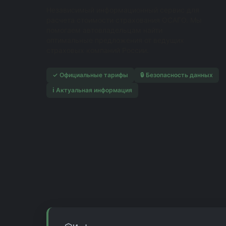
Независимый информационный сервис для
расчета стоимости страхования ОСАГО. Мы
помогаем автовладельцам найти
оптимальные предложения от ведущих
страховых компаний России.
✓ Официальные тарифы
🔒 Безопасность данных
ℹ️ Актуальная информация