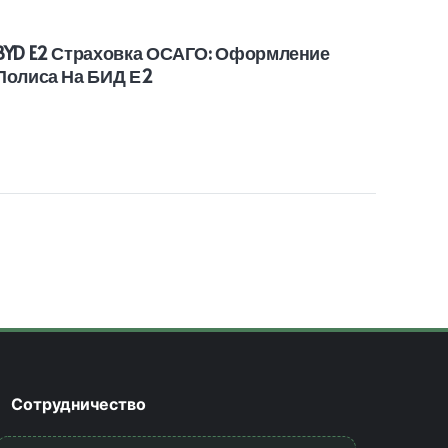
BYD E2 Страховка ОСАГО: Оформление
BYD 
Полиса На БИД Е2
Поли
Сотрудничество