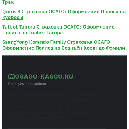
Трак
Qoros 3 Страховка ОСАГО: Оформление Полиса на
Куорос 3
Talbot Tagora Страховка ОСАГО: Оформление
Полиса на Толбет Тагора
SsangYong Korando Family Страховка ОСАГО:
Оформление Полиса на Ссанъён Корандо Фэмили
OSAGO-KASCO.RU
Страхуем автомобили
Независимый информационный сервис для
расчета стоимости страхования ОСАГО. Мы
помогаем автовладельцам найти
оптимальные предложения от ведущих
страховых компаний России.