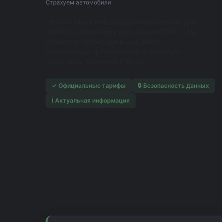
Страхуем автомобили
Независимый информационный сервис для
расчета стоимости страхования ОСАГО. Мы
помогаем автовладельцам найти
оптимальные предложения от ведущих
страховых компаний России.
✓ Официальные тарифы
🔒 Безопасность данных
ℹ️ Актуальная информация