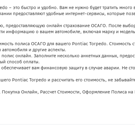
do – это быстро и удобно. Вам не нужно будет тратить много
пании предоставляют удобные интернет-сервисы, которые позв
ю, предоставляющую онлайн страхование ОСАГО. После выбора
ти информацию о вашем автомобиле, включая марку и модель (
имость полиса ОСАГО для вашего Pontiac Torpedo. Стоимость ст
и автомобиля и другие аспекты.
ь полис онлайн. Заполните несколько анкетных данных, предо
ный способ оплаты.
 обеспечивает вам финансовую защиту в случае аварии. Не стои
шего Pontiac Torpedo и рассчитать его стоимость, не забывай
, Покупка Онлайн, Рассчет Стоимости, Оформление Полиса на