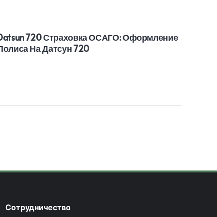
Datsun 720 Страховка ОСАГО: Оформление
BMW 
Полиса На Датсун 720
Поли
Сотрудничество