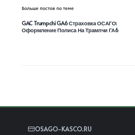
Больше постов по теме
GAC Trumpchi GA6 Страховка ОСАГО:
Оформление Полиса На Трампчи ГА6
OSAGO-KASCO.RU