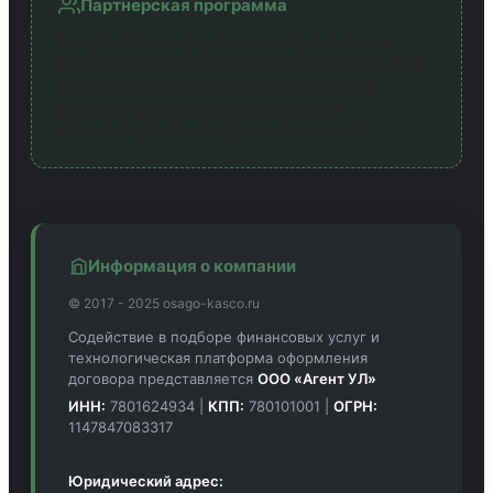
Партнерская программа
Мы работаем с официальными партнерами —
лицензированными страховыми компаниями. Наш
сервис получает комиссию за направление
клиентов, что позволяет предоставлять
калькулятор бесплатно для пользователей.
Информация о компании
© 2017 - 2025 osago-kasco.ru
Содействие в подборе финансовых услуг и
технологическая платформа оформления
договора представляется
ООО «Агент УЛ»
ИНН:
7801624934 |
КПП:
780101001 |
ОГРН:
1147847083317
Юридический адрес: