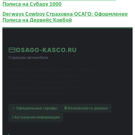
Полиса на Субару 1000
Derways Cowboy Страховка ОСАГО: Оформление
Полиса на Дервейс Ковбой
OSAGO-KASCO.RU
Страхуем автомобили
Независимый информационный сервис для
расчета стоимости страхования ОСАГО. Мы
помогаем автовладельцам найти
оптимальные предложения от ведущих
страховых компаний России.
✓ Официальные тарифы
🔒 Безопасность данных
ℹ️ Актуальная информация