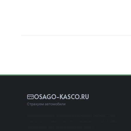
OSAGO-KASCO.RU
Страхуем автомобили
Независимый информационный сервис для
расчета стоимости страхования ОСАГО. Мы
помогаем автовладельцам найти