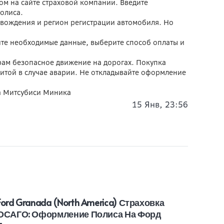
ом на сайте страховой компании. Введите
олиса.
аж вождения и регион регистрации автомобиля. Но
ите необходимые данные, выберите способ оплаты и
ирам безопасное движение на дорогах. Покупка
щитой в случае аварии. Не откладывайте оформление
на Митсубиси Миника
15 Янв, 23:56
Ford Granada (North America) Страховка
Toyo
ОСАГО: Оформление Полиса На Форд
Поли