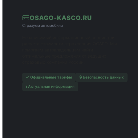
OSAGO-KASCO.RU
Страхуем автомобили
Независимый информационный сервис для
расчета стоимости страхования ОСАГО. Мы
помогаем автовладельцам найти
оптимальные предложения от ведущих
страховых компаний России.
✓ Официальные тарифы
🔒 Безопасность данных
ℹ️ Актуальная информация