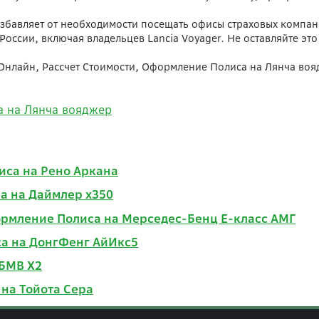
бавляет от необходимости посещать офисы страховых компани
 России, включая владельцев Lancia Voyager. Не оставляйте э
 Онлайн, Рассчет Стоимости, Оформление Полиса на Лянча во
а на Лянча вояджер
иса на Рено Аркана
а на Даймлер х350
ормление Полиса на Мерседес-Бенц Е-класс АМГ
са на ДонгФенг АйИкс5
 БМВ Х2
на Тойота Сера