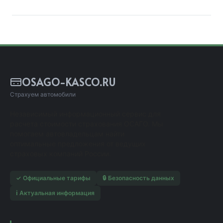
OSAGO-KASCO.RU
Страхуем автомобили
Независимый информационный сервис для
расчета стоимости страхования ОСАГО. Мы
помогаем автовладельцам найти
оптимальные предложения от ведущих
страховых компаний России.
✓ Официальные тарифы
🔒 Безопасность данных
ℹ️ Актуальная информация