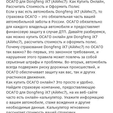
ОСАГО для Dongfeng iX7 (АйИкс7): Как Купить Онлайн,
Рассчитать Стоимость и Оформить Полис
Если у вас есть автомобиль Dongfeng iX7 (АйИкс7), то
страховка ОСАГО – это обязательная часть вашей
автомобильной заботы в России. ОСАГО обязательно
для каждого владельца автомобиля и предоставляет
финансовую защиту в случае ДТП. Давайте разберемся,
как можно купить ОСАГО онлайн для Dongfeng iX7
(АйИкс7), рассчитать стоимость и оформить полис.
Почему страхование Dongfeng iX7 (АйИкс7) по ОСАГО
так важно? Во-первых, это законное требование, и
нарушение этого правила может повлечь за собой
серьезные штрафы и проблемы. Во-вторых, автомобиль
всегда подвержен риску дорожных происшествий, и
ОСАГО обеспечивает защиту как вас, так и других
участников движения.
Как купить ОСАГО онлайн? Это просто и удобно.
Найдите страховую компанию, предоставляющую
ОСАГО для Dongfeng iX7 (АйИкс7), на их веб-сайте
часто есть онлайн-калькулятор. Укажите информацию
о вашем автомобиле, стаже вождения и другие
необходимые данные. Калькулятор мгновенно
рассчитает стоимость вашей страховки.