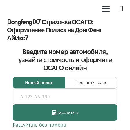
Dongfeng iX7 Страховка ОСАГО:
Оформление Полиса на ДонгФенг
АйИкс7