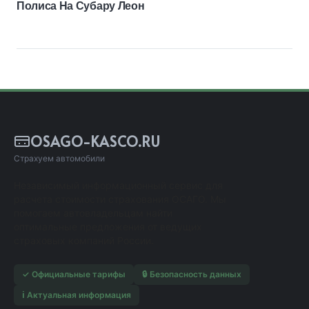
Полиса На Субару Леон
OSAGO-KASCO.RU
Страхуем автомобили
Независимый информационный сервис для
расчета стоимости страхования ОСАГО. Мы
помогаем автовладельцам найти
оптимальные предложения от ведущих
страховых компаний России.
✓ Официальные тарифы
🔒 Безопасность данных
ℹ️ Актуальная информация