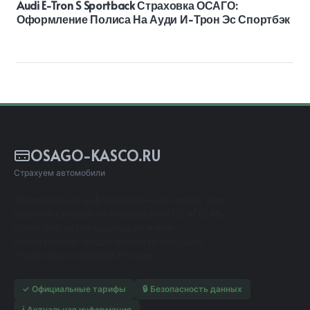
Audi E-Tron S Sportback Страховка ОСАГО:
Оформление Полиса На Ауди И-Трон Эс Спортбэк
OSAGO-KASCO.RU
Страхуем автомобили
Независимый информационный сервис для
расчета стоимости страхования ОСАГО. Мы
помогаем автовладельцам найти
оптимальные предложения от ведущих
страховых компаний России.
✓ Официальные тарифы
🔒 Безопасность данных
ℹ️ Актуальная информация