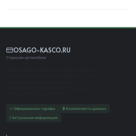
OSAGO-KASCO.RU
Страхуем автомобили
Независимый информационный сервис для
расчета стоимости страхования ОСАГО. Мы
помогаем автовладельцам найти
оптимальные предложения от ведущих
страховых компаний России.
✓ Официальные тарифы
🔒 Безопасность данных
ℹ️ Актуальная информация