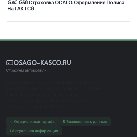
GAC GS8 Страховка ОСАГО: Оформление Полиса
На ГАК ГС8
OSAGO-KASCO.RU
Страхуем автомобили
Независимый информационный сервис для
расчета стоимости страхования ОСАГО. Мы
помогаем автовладельцам найти
оптимальные предложения от ведущих
страховых компаний России.
✓ Официальные тарифы
🔒 Безопасность данных
ℹ️ Актуальная информация