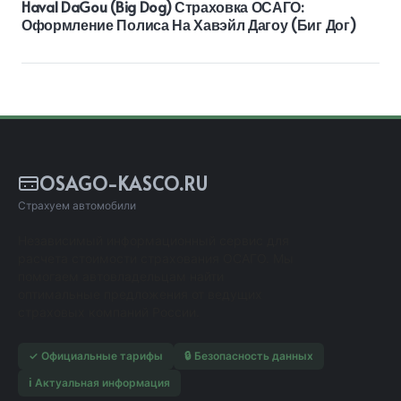
Haval DaGou (Big Dog) Страховка ОСАГО:
Оформление Полиса На Хавэйл Дагоу (Биг Дог)
OSAGO-KASCO.RU
Страхуем автомобили
Независимый информационный сервис для
расчета стоимости страхования ОСАГО. Мы
помогаем автовладельцам найти
оптимальные предложения от ведущих
страховых компаний России.
✓ Официальные тарифы
🔒 Безопасность данных
ℹ️ Актуальная информация