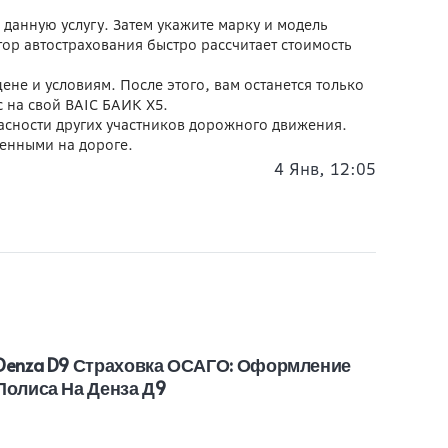
анную услугу. Затем укажите марку и модель
ор автострахования быстро рассчитает стоимость
не и условиям. После этого, вам останется только
с на свой BAIC БАИК X5.
пасности других участников дорожного движения.
щенными на дороге.
4 Янв, 12:05
Denza D9 Страховка ОСАГО: Оформление
Audi
Полиса На Денза Д9
Поли