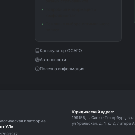
разных страховщиков
Подробная информация о
коэффициентах
Помощь в выборе оптимального
полиса
Калькулятор ОСАГО
Автоновости
Полезна информация
Юридический адрес:
199155, г. Санкт-Петербург, вн
ологическая платформа
ул Уральская, д. 1, к. 2, литера 
нт УЛ»
47083317