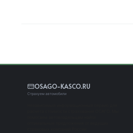
OSAGO-KASCO.RU
Страхуем автомобили
Независимый информационный сервис для
расчета стоимости страхования ОСАГО. Мы
помогаем автовладельцам найти
оптимальные предложения от ведущих
страховых компаний России.