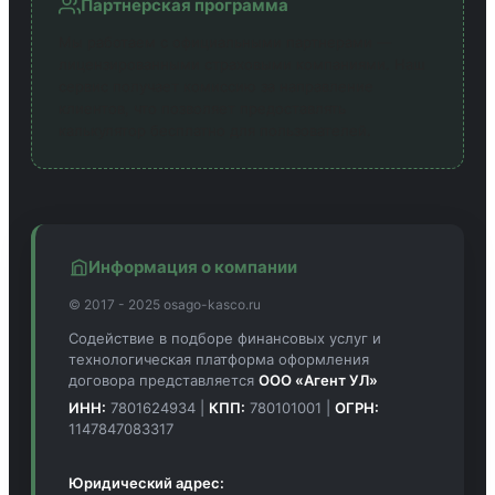
Партнерская программа
Мы работаем с официальными партнерами —
лицензированными страховыми компаниями. Наш
сервис получает комиссию за направление
клиентов, что позволяет предоставлять
калькулятор бесплатно для пользователей.
Информация о компании
© 2017 - 2025 osago-kasco.ru
Содействие в подборе финансовых услуг и
технологическая платформа оформления
договора представляется
ООО «Агент УЛ»
ИНН:
7801624934 |
КПП:
780101001 |
ОГРН:
1147847083317
Юридический адрес: