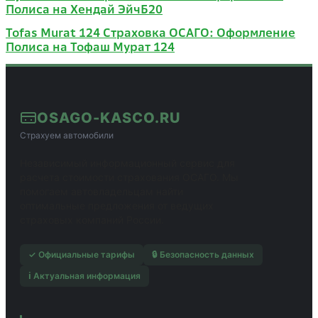
Полиса на Хендай ЭйчБ20
Tofas Murat 124 Страховка ОСАГО: Оформление
Полиса на Тофаш Мурат 124
OSAGO-KASCO.RU
Страхуем автомобили
Независимый информационный сервис для
расчета стоимости страхования ОСАГО. Мы
помогаем автовладельцам найти
оптимальные предложения от ведущих
страховых компаний России.
✓ Официальные тарифы
🔒 Безопасность данных
ℹ️ Актуальная информация