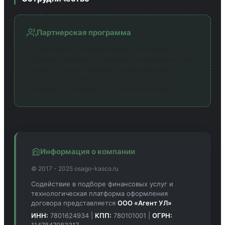
Партнерская программа
Мы работаем с официальными партнерами —
лицензированными страховыми компаниями. Наш
сервис получает комиссию за направление
клиентов, что позволяет предоставлять
калькулятор бесплатно для пользователей.
Информация о компании
© 2017 - 2025 osago-kasco.ru
Содействие в подборе финансовых услуг и
технологическая платформа оформления
договора представляется
ООО «Агент УЛ»
ИНН:
7801624934 |
КПП:
780101001 |
ОГРН:
1147847083317