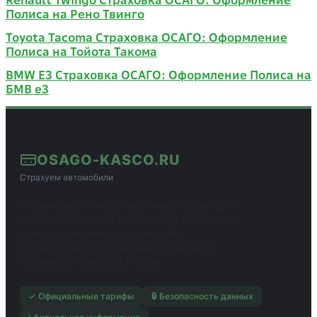
Полиса на Рено Твинго
Toyota Tacoma Страховка ОСАГО: Оформление
Полиса на Тойота Такома
BMW E3 Страховка ОСАГО: Оформление Полиса на
БМВ е3
OSAGO-KASCO.RU
Страхуем автомобили
Независимый информационный сервис для
расчета стоимости страхования ОСАГО. Мы
помогаем автовладельцам найти
оптимальные предложения от ведущих
страховых компаний России.
✓ Официальные тарифы
🔒 Безопасность данных