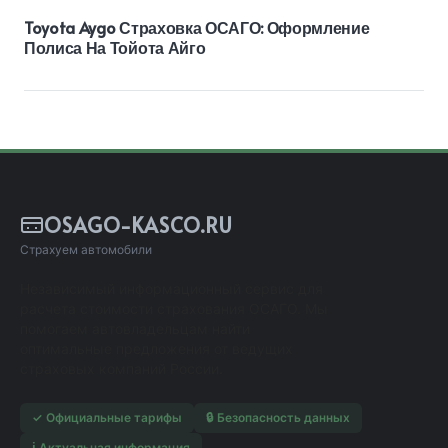
Toyota Aygo Страховка ОСАГО: Оформление
Полиса На Тойота Айго
OSAGO-KASCO.RU
Страхуем автомобили
Независимый информационный сервис для
расчета стоимости страхования ОСАГО. Мы
помогаем автовладельцам найти
оптимальные предложения от ведущих
страховых компаний России.
✓ Официальные тарифы
🔒 Безопасность данных
ℹ️ Актуальная информация