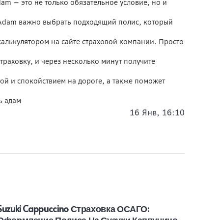
am — это не только обязательное условие, но и
l Adam важно выбрать подходящий полис, который
калькулятором на сайте страховой компании. Просто
раховку, и через несколько минут получите
ой и спокойствием на дороге, а также поможет
ь адам
16 Янв, 16:10
Suzuki Cappuccino Страховка ОСАГО:
Volvo
Оформление Полиса На Сузуки Каппучино
Офор