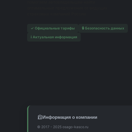
помогаем автовладельцам найти
оптимальные предложения от ведущих
страховых компаний России.
✓ Официальные тарифы
🔒 Безопасность данных
ℹ️ Актуальная информация
Информация о компании
© 2017 - 2025 osago-kasco.ru