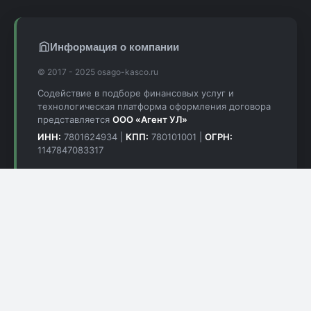
Информация о компании
© 2017 - 2025 osago-kasco.ru
Содействие в подборе финансовых услуг и
технологическая платформа оформления договора
представляется
ООО «Агент УЛ»
ИНН:
7801624934 |
КПП:
780101001 |
ОГРН:
1147847083317
Юридический адрес:
199155, г. Санкт-Петербург, вн.тер.г.
Муниципальный Округ Остров Декабристов, ул
Уральская, д. 1, к. 2, литера А, офис 353