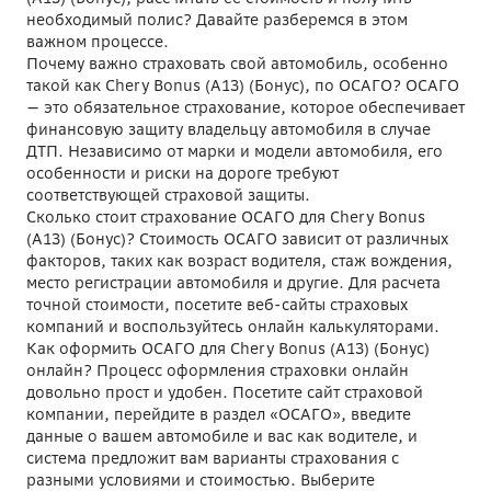
необходимый полис? Давайте разберемся в этом
важном процессе.
Почему важно страховать свой автомобиль, особенно
такой как Chery Bonus (A13) (Бонус), по ОСАГО? ОСАГО
— это обязательное страхование, которое обеспечивает
финансовую защиту владельцу автомобиля в случае
ДТП. Независимо от марки и модели автомобиля, его
особенности и риски на дороге требуют
соответствующей страховой защиты.
Сколько стоит страхование ОСАГО для Chery Bonus
(A13) (Бонус)? Стоимость ОСАГО зависит от различных
факторов, таких как возраст водителя, стаж вождения,
место регистрации автомобиля и другие. Для расчета
точной стоимости, посетите веб-сайты страховых
компаний и воспользуйтесь онлайн калькуляторами.
Как оформить ОСАГО для Chery Bonus (A13) (Бонус)
онлайн? Процесс оформления страховки онлайн
довольно прост и удобен. Посетите сайт страховой
компании, перейдите в раздел «ОСАГО», введите
данные о вашем автомобиле и вас как водителе, и
система предложит вам варианты страхования с
разными условиями и стоимостью. Выберите