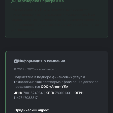
Партнерская программа
Мы работаем с официальными партнерами —
лицензированными страховыми компаниями. Наш
сервис получает комиссию за направление клиентов,
что позволяет предоставлять калькулятор бесплатно
для пользователей.
Информация о компании
© 2017 - 2025 osago-kasco.ru
Содействие в подборе финансовых услуг и
технологическая платформа оформления договора
представляется
ООО «Агент УЛ»
ИНН:
7801624934 |
КПП:
780101001 |
ОГРН:
1147847083317
Юридический адрес: