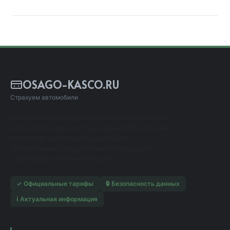
OSAGO-KASCO.RU
Страхуем автомобили
Независимый информационный сервис для
расчета стоимости страхования ОСАГО. Мы
помогаем автовладельцам найти
оптимальные предложения от ведущих
страховых компаний России.
✓ Официальные тарифы
🔒 Безопасность данных
ℹ️ Актуальная информация