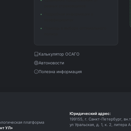
Сравнение предложений от
разных страховщиков
Подробная информация о
коэффициентах
Помощь в выборе оптимального
полиса
Калькулятор ОСАГО
Автоновости
Полезна информация
Юридический адрес:
199155, г. Санкт-Петербург, вн
ологическая платформа
ул Уральская, д. 1, к. 2, литера 
нт УЛ»