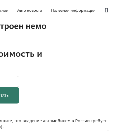
ания
Авто новости
Полезная информация
итроен немо
мните, что владение автомобилем в России требует
).