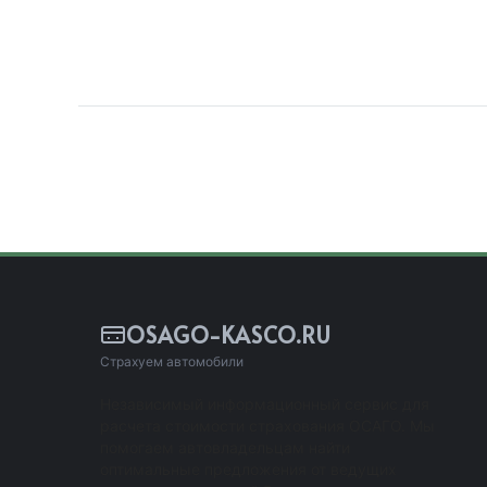
OSAGO-KASCO.RU
Страхуем автомобили
Независимый информационный сервис для
расчета стоимости страхования ОСАГО. Мы
помогаем автовладельцам найти
оптимальные предложения от ведущих