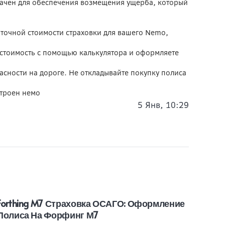
начен для обеспечения возмещения ущерба, который
 точной стоимости страховки для вашего Nemo,
стоимость с помощью калькулятора и оформляете
пасности на дороге. Не откладывайте покупку полиса
итроен немо
5 Янв, 10:29
Forthing M7 Страховка ОСАГО: Оформление
MG T
Полиса На Форфинг М7
Поли